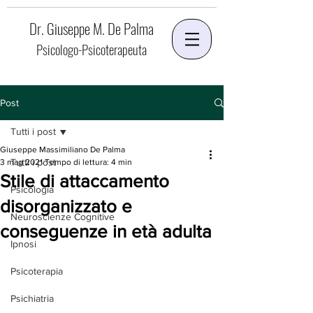
Dr. Giuseppe M. De Palma
Psicologo-Psicoterapeuta
Post
Tutti i post
Giuseppe Massimiliano De Palma
Tutti i post
3 mag 2021
Tempo di lettura: 4 min
Stile di attaccamento
Psicologia
disorganizzato e
Neuroscienze Cognitive
conseguenze in età adulta
Ipnosi
Psicoterapia
Psichiatria