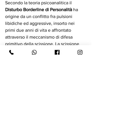
Secondo la teoria psicoanalitica il 
Disturbo Borderline di Personalità
 ha 
origine da un conflitto fra pulsioni 
libidiche ed aggressive, insorto nei 
primi due anni di vita e affrontato 
attraverso il meccanismo di difesa 
primitivo della scissione. La scissione 
impedisce di confrontare fra loro, nella 
coscienza, le rappresentazioni positive 
e negative di sé e delle altre persone 
(Kernberg). 
Nell’ambito delle psicoterapie 
cognitive, il disturbo si sviluppa a causa 
di un deficit del sistema di regolazione 
delle emozioni. A causa di tale deficit, 
tutte le emozioni tendono a 
manifestarsi con eccessiva intensità, sia 
nell’esperienza soggettiva che nel 
comportamento e nella comunicazione.