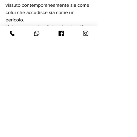
vissuto contemporaneamente sia come 
colui che accudisce sia come un 
pericolo.
L’abuso sessuale o fisico che si verifica 
durante l’infanzia, quando cioè 
l’identità personale è in fase di 
sviluppo, può avere effetti duraturi sulla 
capacità della persona di costruire 
un’identità singola e unitaria, 
soprattutto se l’autore dell’abuso è un 
genitore.
Alcune persone che soffrono del 
disturbo della personalità multipla, non 
hanno subito abusi nell'infanzia ma 
hanno vissuto una perdita precoce 
molto importante (come la morte di un 
genitore), un abbandono durante 
l'infanzia, una grave malattia o eventi 